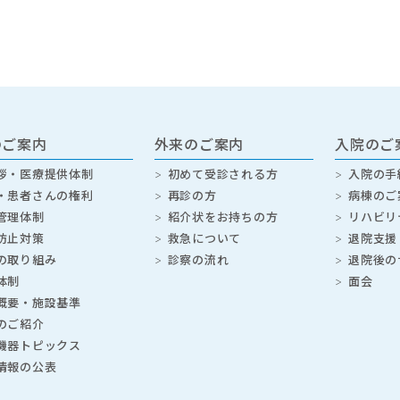
のご案内
外来のご案内
入院のご
拶・医療提供体制
初めて受診される方
入院の手
・患者さんの権利
再診の方
病棟のご
管理体制
紹介状をお持ちの方
リハビリ
防止対策
救急について
退院支援
の取り組み
診察の流れ
退院後の
体制
面会
概要・施設基準
のご紹介
機器トピックス
情報の公表